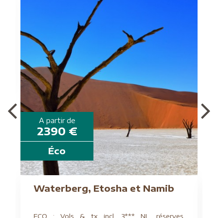
A partir de
2390 €
Éco
Waterberg, Etosha et Namib
ECO : Vols & tx incl, 3*** NL, réserves,