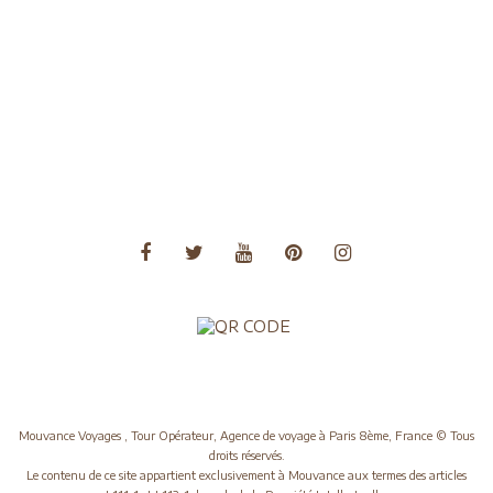
Voyages Amérique du Nord
Voyages Amérique du Sud
Voyages Asie
Voyages Asie Centrale
Voyages Europe
Voyages Moyen Orient
Voyages Océanie
Mouvance Voyages , Tour Opérateur, Agence de voyage à Paris 8ème, France © Tous
droits réservés.
Le contenu de ce site appartient exclusivement à Mouvance aux termes des articles