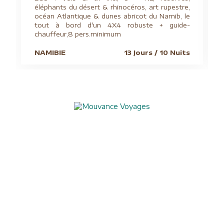
éléphants du désert & rhinocéros, art rupestre,
océan Atlantique & dunes abricot du Namib, le
tout à bord d'un 4X4 robuste + guide-
chauffeur,8 pers.minimum
NAMIBIE
13 Jours / 10 Nuits
Aide à l'obtention du visa chinois
Assurances
Blog
Charte de confidentialité
Circuits culturels
Conditions de vente
Conseils pratiques
Formalités visas