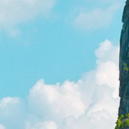
Cuba
Camb
Guatémala et Honduras
Chine
Mexique
Corée
Amérique du Nord
Corée 