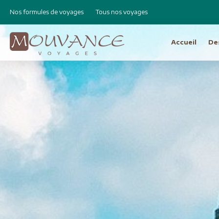
Nos formules de voyages
Tous nos voyages
Accueil
De
Choisissez vot
Afrique
Canad
Etats 
Afrique du Sud
Cap Vert
Amér
Egypte
Argen
Ethiopie
Bolivie
Libye
Brésil
Madagascar
Chili e
Maroc
Equat
Namibie
Pérou
Réunion
Asie
Amérique Centrale
Bhout
Costa Rica
Birman