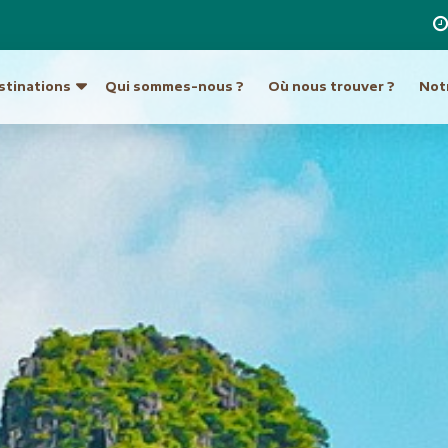
stinations
Qui sommes-nous ?
Où nous trouver ?
Notr
re destination
a
Ouzbékistan
Hong Kong et Macao
Unis
Turkménistan
Inde
Indonésie
ique du Sud
Europe
Japon
tine
Allemagne
Laos
Autriche
Malaisie et Bornéo
Croatie et Monténég
Népal
t île de Pâques
Espagne
Pakistan
eur
France
Philippines
Grèce
Singapour
Hongrie
Sri Lanka
Italie
an
Taiwan
Malte
ie