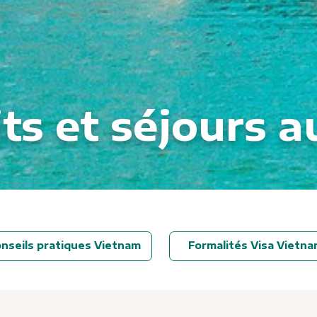
its et séjours 
nseils pratiques Vietnam
Formalités Visa Vietn