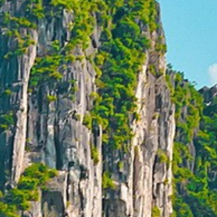
Thaïlande
Norvège
odge
Vietnam
Pays Baltes
Asie Centrale
Portugal et Madère
 du Nord
Royaume Uni
Kirghizistan
du Sud