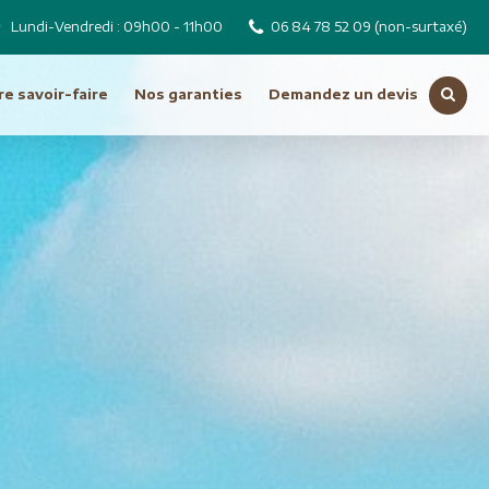
Lundi-Vendredi : 09h00 - 11h00
06 84 78 52 09
(non-surtaxé)
e savoir-faire
Nos garanties
Demandez un devis
Voir toutes nos destinations
Russie
Tchéquie
Moyen Orient
Dubai
Emirats Arabes Unis
ro
Iran
Jordanie
Liban
Oman
Syrie
Turquie
Océanie