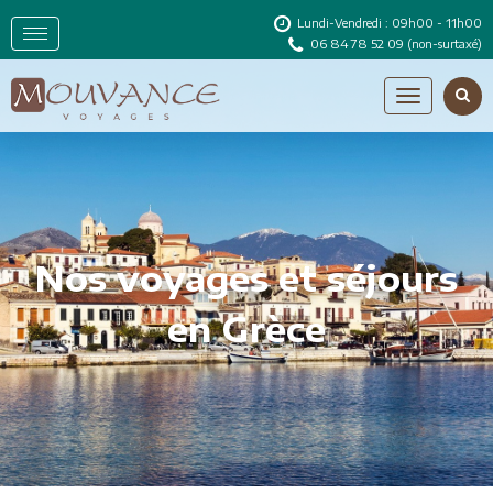
Lundi-Vendredi : 09h00 - 11h00
06 84 78 52 09
(non-surtaxé)
Nos voyages et séjours
en Grèce