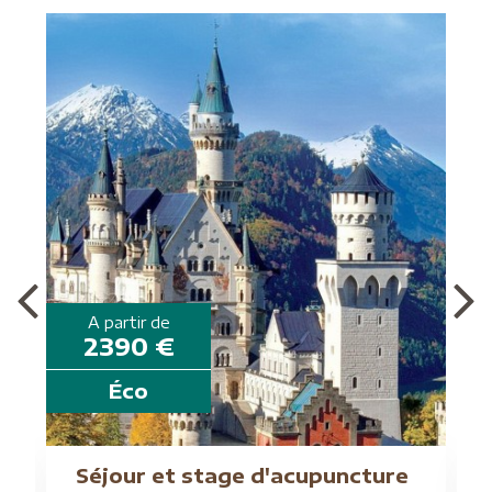
A partir de
2390 €
Éco
G
Séjour et stage d'acupuncture