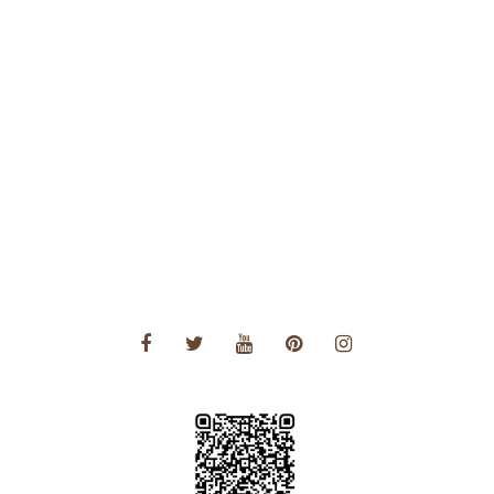
Voyages Afrique
Voyages Amérique Centrale
Voyages Amérique du Nord
Voyages Amérique du Sud
Voyages Asie
Voyages Asie Centrale
Voyages Europe
Voyages Moyen Orient
Voyages Océanie