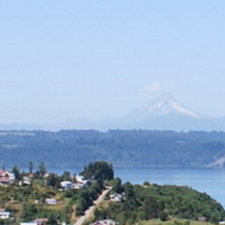
Cuba
Camb
Guatémala et Honduras
Chine
Mexique
Corée
Amérique du Nord
Corée 