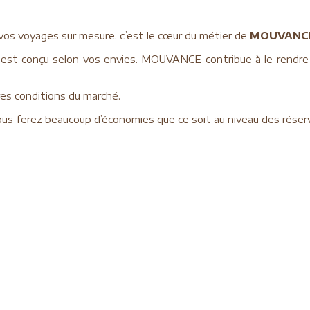
 vos voyages sur mesure, c’est le cœur du métier de
MOUVANC
st conçu selon vos envies. MOUVANCE contribue à le rendre 
es conditions du marché.
s ferez beaucoup d’économies que ce soit au niveau des réserv
des voyages proposés sur ce site, il vous suffit de nous soum
raisonnable à ne pas dépasser, et autres desiderata …).
ous conseille de préparer votre voyage le plus longtemps 
re planète, n’hésitez pas à partir durant les périodes dites 