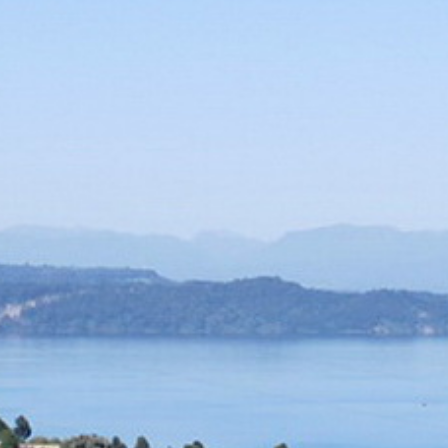
Thaïlande
Norvège
odge
Vietnam
Pays Baltes
Asie Centrale
Portugal et Madère
 du Nord
Royaume Uni
Kirghizistan
du Sud