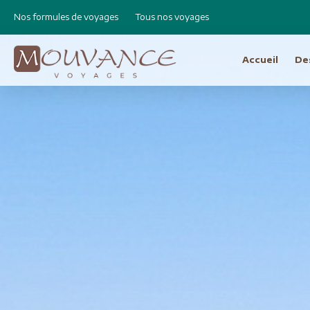
Nos formules de voyages
Tous nos voyages
Accueil
De
Choisissez vot
Afrique
Canad
Etats 
Afrique du Sud
Cap Vert
Amér
Egypte
Argen
Ethiopie
Bolivie
Libye
Brésil
Madagascar
Chili e
Maroc
Equat
Namibie
Pérou
Réunion
Asie
Amérique Centrale
Bhout
Costa Rica
Birman