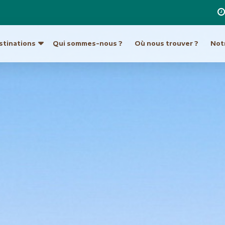
stinations
Qui sommes-nous ?
Où nous trouver ?
Notr
re destination
a
Ouzbékistan
Hong Kong et Macao
Unis
Turkménistan
Inde
Indonésie
ique du Sud
Europe
Japon
tine
Allemagne
Laos
Autriche
Malaisie et Bornéo
Croatie et Monténég
Népal
t île de Pâques
Espagne
Pakistan
eur
France
Philippines
Grèce
Singapour
Hongrie
Sri Lanka
Italie
an
Taiwan
Malte
ie