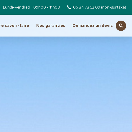
Lundi-Vendredi : 09h00 - 11h00
06 84 78 52 09
(non-surtaxé)
e savoir-faire
Nos garanties
Demandez un devis
Voir toutes nos destinations
Russie
Tchéquie
Moyen Orient
Dubai
Emirats Arabes Unis
ro
Iran
Jordanie
Liban
Oman
Syrie
Turquie
Océanie