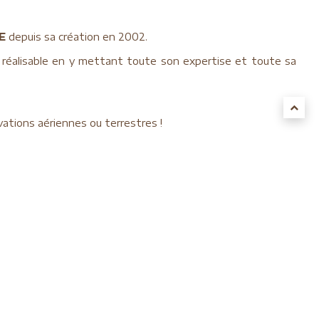
E
depuis sa création en 2002.
réalisable en y mettant toute son expertise et toute sa
ations aériennes ou terrestres !
ettre une demande de devis avec vos souhaits spécifiques
possible avant la date de départ envisagée et avec les
de basse saison … Vous fuirez ainsi la foule et profiterez