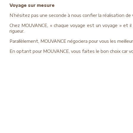
Voyage sur mesure
N’hésitez pas une seconde à nous confier la réalisation de
Chez MOUVANCE, « chaque voyage est un voyage » et il e
rigueur.
Parallèlement, MOUVANCE négociera pour vous les meilleur
En optant pour MOUVANCE, vous faites le bon choix car vou
Si vous ne trouvez pas votre bonheur parmi la panoplie 
(étapes, visites, excursions, catégorie des hôtels, budget 
Pour bénéficier des meilleures conditions, MOUVANCE v
changements des conditions climatiques à l’échelle de not
d’avantage de votre voyage !