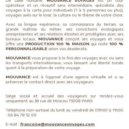
De taille humaine,
MOUVANCE VOYAGES
est un tour
opérateur et un réceptif sans intermédiaire, spécialiste des
voyages à la carte pour individuels (1 à 9 personnes ou plus),
voyages axés sur le loisir, la culture ou le thème de votre choix.
Avec sa longue expérience, sa connaissance du terrain, sa
grande maîtrise du métier, ses convictions écologiques
omniprésentes et ses relations étroites et privilégiées avec ses
bureaux locaux,
MOUVANCE
conçoit ses voyages et vous
offre une
PRODUCTION 100 % MAISON
qui reste
100 %
PERSONNALISABLE
selon vos desiderata.
MOUVANCE
vous propose à la fois des voyages avec ou sans
les transports internationaux, vous laissant une liberté totale
quant à la préparation de votre voyage.
MOUVANCE
est à l’opposé d’une agence virtuelle et a su
préserver le contact direct avec ses voyageurs.
Siège social et accueil des voyageurs sur rendez-vous
uniquement au 38 rue de Moscou 75008 PARIS
Téléphone non-surtaxé du lundi au vendredi de 09h00 à 11h00
: 06 84 78 52 09
E-mail :
francoise@mouvancevoyages.com