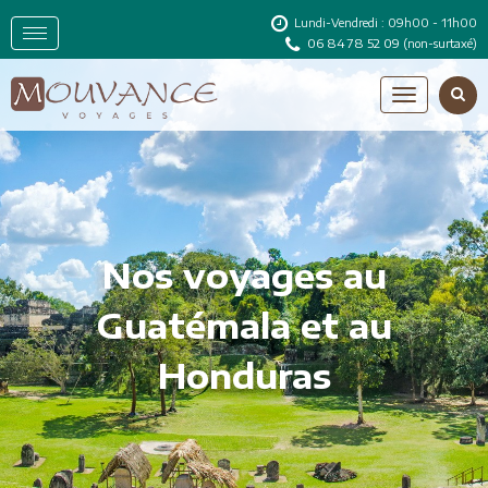
Lundi-Vendredi : 09h00 - 11h00
06 84 78 52 09
(non-surtaxé)
Nos voyages au
Guatémala et au
Honduras