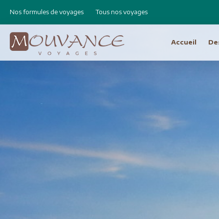
Nos formules de voyages
Tous nos voyages
Accueil
De
Choisissez vot
Afrique
Canad
Etats 
Afrique du Sud
Cap Vert
Amér
Egypte
Argen
Ethiopie
Bolivie
Libye
Brésil
Madagascar
Chili e
Maroc
Equat
Namibie
Pérou
Réunion
Asie
Amérique Centrale
Bhout
Costa Rica
Birman