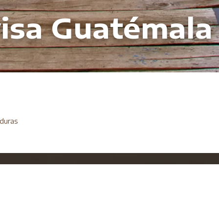
visa Guatémala
nduras