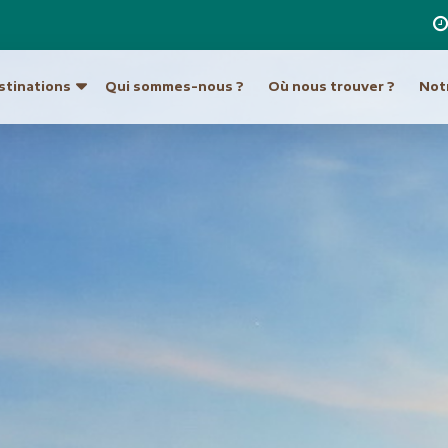
stinations
Qui sommes-nous ?
Où nous trouver ?
Notr
re destination
a
Ouzbékistan
Hong Kong et Macao
Unis
Turkménistan
Inde
Indonésie
ique du Sud
Europe
Japon
tine
Allemagne
Laos
Autriche
Malaisie et Bornéo
Croatie et Monténég
Népal
t île de Pâques
Espagne
Pakistan
eur
France
Philippines
Grèce
Singapour
Hongrie
Sri Lanka
Italie
an
Taiwan
Malte
ie