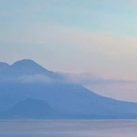
Thaïlande
Norvège
odge
Vietnam
Pays Baltes
Asie Centrale
Portugal et Madère
 du Nord
Royaume Uni
Kirghizistan
du Sud