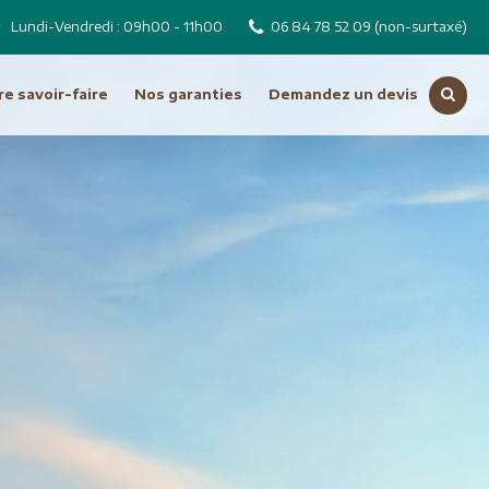
Lundi-Vendredi : 09h00 - 11h00
06 84 78 52 09
(non-surtaxé)
e savoir-faire
Nos garanties
Demandez un devis
Voir toutes nos destinations
Russie
Tchéquie
Moyen Orient
Dubai
Emirats Arabes Unis
ro
Iran
Jordanie
Liban
Oman
Syrie
Turquie
Océanie