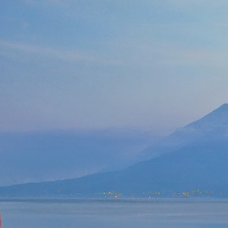
Cuba
Camb
Guatémala et Honduras
Chine
Mexique
Corée
Amérique du Nord
Corée 