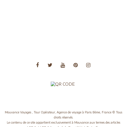
Voyages Amérique du Nord
Voyages Amérique du Sud
Voyages Asie
Voyages Asie Centrale
Voyages Europe
Voyages Moyen Orient
Voyages Océanie
Mouvance Voyages , Tour Opérateur, Agence de voyage à Paris 8ème, France © Tous
droits réservés.
Le contenu de ce site appartient exclusivement à Mouvance aux termes des articles