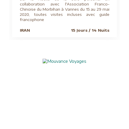
collaboration avec l'Association Franco-
Chinoise du Morbihan à Vannes du 15 au 29 mai
2020, toutes visites incluses avec guide
francophone
IRAN
15 Jours / 14 Nuits
Aide à l'obtention du visa chinois
Assurances
Blog
Charte de confidentialité
Circuits culturels
Conditions de vente
Conseils pratiques
Formalités visas