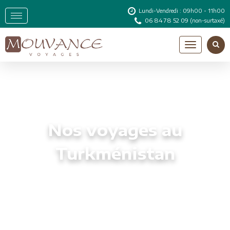
Lundi-Vendredi : 09h00 - 11h00
06 84 78 52 09
(non-surtaxé)
Nos voyages au
Turkménistan