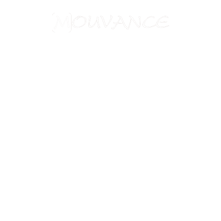
Aide à l'obtention du visa chinois
Assurances
Blog
Charte de confidentialité
Circuits culturels
Conditions de vente
Conseils pratiques
Formalités visas
Mentions légales
Nos formules de voyages
Nos garanties
Nos partenaires