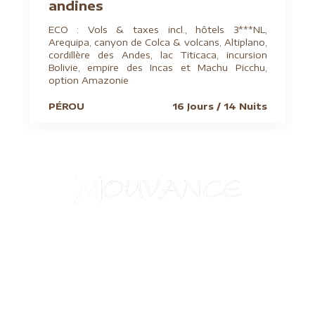
andines
ECO : Vols & taxes incl., hôtels 3***NL,
Arequipa, canyon de Colca & volcans, Altiplano,
cordillère des Andes, lac Titicaca, incursion
Bolivie, empire des Incas et Machu Picchu,
option Amazonie
PÉROU
16 Jours / 14 Nuits
Aide à l'obtention du visa chinois
Assurances
Blog
Charte de confidentialité
Circuits culturels