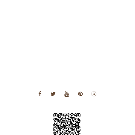
Voyages Afrique
Voyages Amérique Centrale
Voyages Amérique du Nord
Voyages Amérique du Sud
Voyages Asie
Voyages Asie Centrale
Voyages Europe
Voyages Moyen Orient
Voyages Océanie