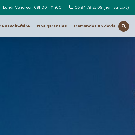
Lundi-Vendredi : 09h00 - 11h00
06 84 78 52 09
(non-surtaxé)
e savoir-faire
Nos garanties
Demandez un devis
Voir toutes nos destinations
Russie
Tchéquie
Moyen Orient
Dubai
Emirats Arabes Unis
ro
Iran
Jordanie
Liban
Oman
Syrie
Turquie
Océanie