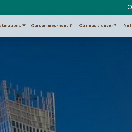
stinations
Qui sommes-nous ?
Où nous trouver ?
Notr
re destination
a
Ouzbékistan
Hong Kong et Macao
Unis
Turkménistan
Inde
Indonésie
ique du Sud
Europe
Japon
tine
Allemagne
Laos
Autriche
Malaisie et Bornéo
Croatie et Monténég
Népal
t île de Pâques
Espagne
Pakistan
eur
France
Philippines
Grèce
Singapour
Hongrie
Sri Lanka
Italie
an
Taiwan
Malte
ie