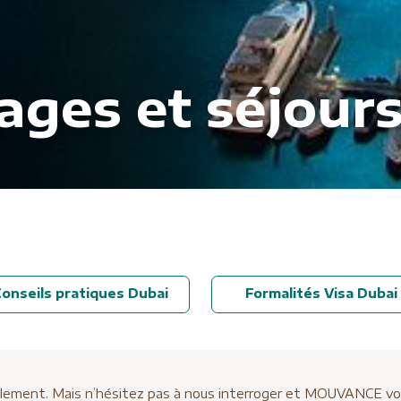
ages et séjours
onseils pratiques Dubai
Formalités Visa Dubai
ellement. Mais n’hésitez pas à nous interroger et MOUVANCE vous 