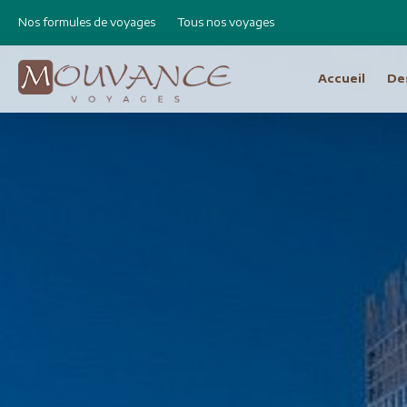
Nos formules de voyages
Tous nos voyages
Accueil
De
Choisissez vot
Afrique
Canad
Etats 
Afrique du Sud
Cap Vert
Amér
Egypte
Argen
Ethiopie
Bolivie
Libye
Brésil
Madagascar
Chili e
Maroc
Equat
Namibie
Pérou
Réunion
Asie
Amérique Centrale
Bhout
Costa Rica
Birman