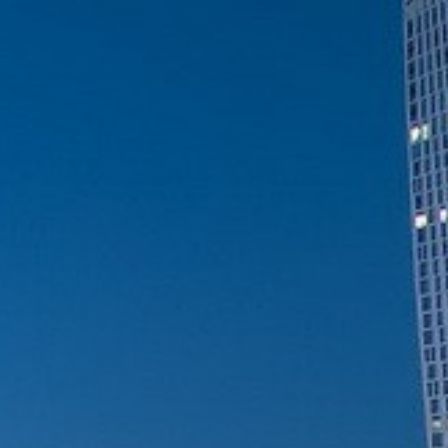
Cuba
Camb
Guatémala et Honduras
Chine
Mexique
Corée
Amérique du Nord
Corée 