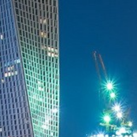
Thaïlande
Norvège
odge
Vietnam
Pays Baltes
Asie Centrale
Portugal et Madère
 du Nord
Royaume Uni
Kirghizistan
du Sud