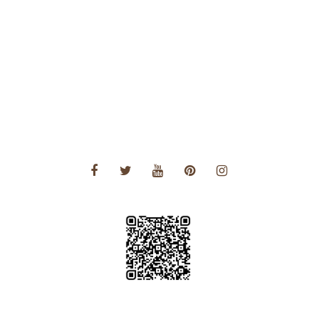
Voyages Amérique Centrale
Voyages Amérique du Nord
Voyages Amérique du Sud
Voyages Asie
Voyages Asie Centrale
Voyages Europe
Voyages Moyen Orient
Voyages Océanie