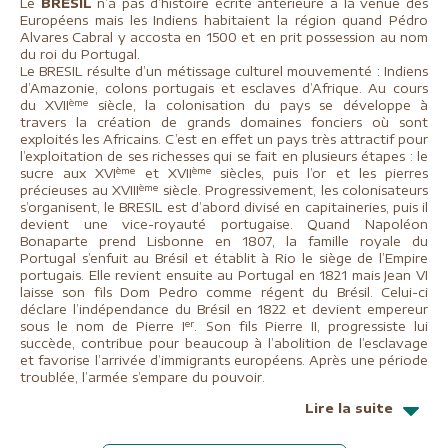
Le
BRESIL
n’a pas d’histoire écrite antérieure à la venue des
Européens mais les Indiens habitaient la région quand Pédro
Alvares Cabral y accosta en 1500 et en prit possession au nom
du roi du Portugal.
Le BRESIL résulte d’un métissage culturel mouvementé : Indiens
d’Amazonie, colons portugais et esclaves d’Afrique. Au cours
ème
du XVII
siècle, la colonisation du pays se développe à
travers la création de grands domaines fonciers où sont
exploités les Africains. C’est en effet un pays très attractif pour
l’exploitation de ses richesses qui se fait en plusieurs étapes : le
ème
ème
sucre aux XVI
et XVII
siècles, puis l’or et les pierres
ème
précieuses au XVIII
siècle. Progressivement, les colonisateurs
s’organisent, le BRESIL est d’abord divisé en capitaineries, puis il
devient une vice-royauté portugaise. Quand Napoléon
Bonaparte prend Lisbonne en 1807, la famille royale du
Portugal s’enfuit au Brésil et établit à Rio le siège de l’Empire
portugais. Elle revient ensuite au Portugal en 1821 mais Jean VI
laisse son fils Dom Pedro comme régent du Brésil. Celui-ci
déclare l’indépendance du Brésil en 1822 et devient empereur
er
sous le nom de Pierre I
. Son fils Pierre II, progressiste lui
succède, contribue pour beaucoup à l’abolition de l’esclavage
et favorise l’arrivée d’immigrants européens. Après une période
troublée, l’armée s’empare du pouvoir.
Lire la suite