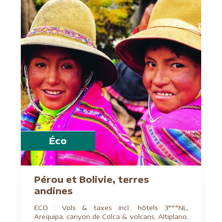
Éco
Pérou et Bolivie, terres
andines
ECO : Vols & taxes incl., hôtels 3***NL,
Arequipa, canyon de Colca & volcans, Altiplano,