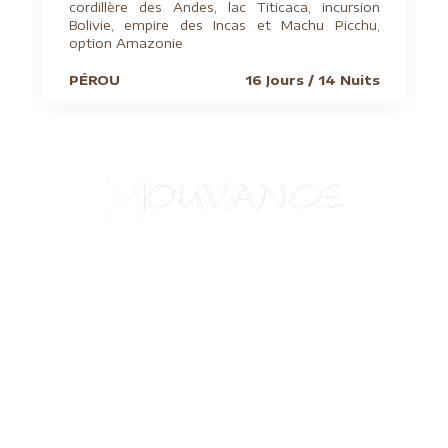
cordillère des Andes, lac Titicaca, incursion
Bolivie, empire des Incas et Machu Picchu,
option Amazonie
PÉROU
16 Jours / 14 Nuits
Aide à l'obtention du visa chinois
Assurances
Blog
Charte de confidentialité
Circuits culturels
Conditions de vente
Conseils pratiques
Formalités visas