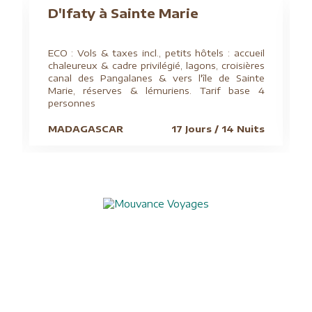
D'Ifaty à Sainte Marie
ECO : Vols & taxes incl., petits hôtels : accueil
chaleureux & cadre privilégié, lagons, croisières
canal des Pangalanes & vers l'île de Sainte
Marie, réserves & lémuriens. Tarif base 4
personnes
MADAGASCAR
17 Jours / 14 Nuits
Aide à l'obtention du visa chinois
Assurances
Blog
Charte de confidentialité
Circuits culturels