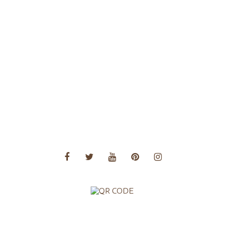
Voyages Afrique
Voyages Amérique Centrale
Voyages Amérique du Nord
Voyages Amérique du Sud
Voyages Asie
Voyages Asie Centrale
Voyages Europe
Voyages Moyen Orient
Voyages Océanie