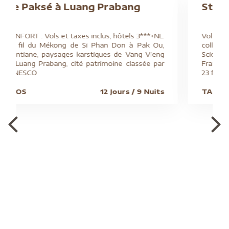
rabang
Stage d'acupuncture à Ta
, hôtels 3***+NL.
Vols directs Air France, stage d'acupunc
n Don à Pak Ou,
collaboration avec l'ASMAF-EFA, Asso
es de Vang Vieng
Scientifique des Médecins Acupuncte
oine classée par
France - Ecole Française d'Acupuncture 
23 février 2020
 Jours / 9 Nuits
TAIWAN
17 Jours / 1