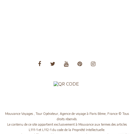
Voyages Amérique du Sud
Voyages Asie
Voyages Asie Centrale
Voyages Europe
Voyages Moyen Orient
Voyages Océanie
Mouvance Voyages , Tour Opérateur, Agence de voyage à Paris 8ème, France © Tous
droits réservés.
Le contenu de ce site appartient exclusivement à Mouvance aux termes des articles
L111-1 et L112-1 du code de la Propriété Intellectuelle.