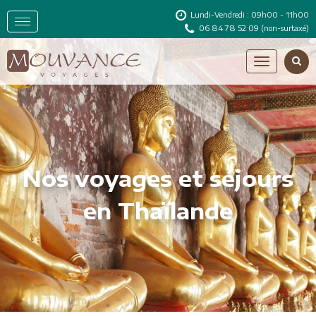
Lundi-Vendredi : 09h00 - 11h00
06 84 78 52 09
(non-surtaxé)
Nos voyages et séjours
en Thaïlande