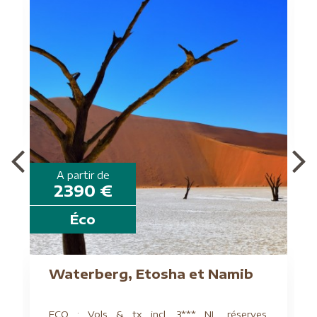
A partir de
2390 €
Éco
Waterberg, Etosha et Namib
ECO : Vols & tx incl, 3*** NL, réserves,