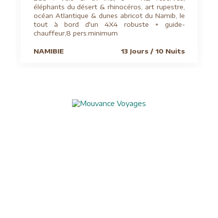
éléphants du désert & rhinocéros, art rupestre,
océan Atlantique & dunes abricot du Namib, le
tout à bord d'un 4X4 robuste + guide-
chauffeur,8 pers.minimum
NAMIBIE
13 Jours / 10 Nuits
Aide à l'obtention du visa chinois
Assurances
Blog
Charte de confidentialité
Circuits culturels
Conditions de vente
Conseils pratiques
Formalités visas