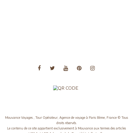
Voyages Amérique du Nord
Voyages Amérique du Sud
Voyages Asie
Voyages Asie Centrale
Voyages Europe
Voyages Moyen Orient
Voyages Océanie
Mouvance Voyages , Tour Opérateur, Agence de voyage à Paris 8ème, France © Tous
droits réservés.
Le contenu de ce site appartient exclusivement à Mouvance aux termes des articles