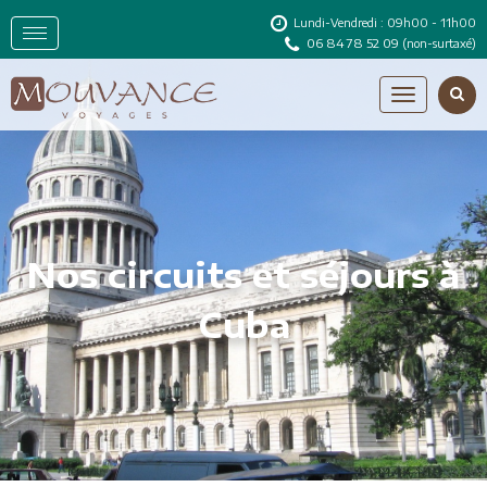
Lundi-Vendredi : 09h00 - 11h00
06 84 78 52 09
(non-surtaxé)
Nos circuits et séjours à
Cuba