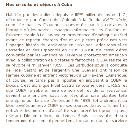
Nos circuits et séjours à Cuba
ème
Habitée par des Indiens depuis le III
millénaire avant J.-C.,
ème
découverte par Christophe Colomb à la fin du XV
siècle,
colonisée par les Espagnols, convoitée par les corsaires à
l’époque où les navires espagnols sillonnaient les Caraïbes et
faisaient escale à La Havane en provenance d’Amérique du Sud
avant de repartir chargés d’or et de pierres précieuses vers
l’Espagne, libérée de l’esclavage en 1868 par Carlos Manuel de
Cespedes et des Espagnols en 1899,
CUBA
n’a cessé d’être
convoitée par les Américains. Devenue protectorat américain
avec la collaboration de dictateurs fantoches, CUBA résiste et
er
se révolte le 1
janvier 1959 … Les Barbudos sous la conduite
de Fidel Castro et de l’argentin Che Guevara ont raison de
l’armée cubaine et entrent victorieux à La Havane. L’Amérique,
of course, ne tarde pas à riposter en imposant à CUBA le
blocus. C’est alors que Fidel Castro se tourne vers l’U.R.S.S. et
que CUBA la rebelle, fière de son défi et de sa résistance,
devient une enclave socialiste révolutionnaire plantée telle
une épine au flanc de l’Amérique ! En 1989, l’effondrement du
bloc soviétique prive CUBA de ses sources de ravitaillement et
entraîne des mesures d’austérité sans précédent pour le pays,
rejetant l’île en dehors du temps. Seuls sa beauté et son
tempérament de feu lui permettent, bon an mal an, de survivre
…