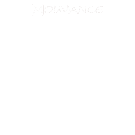
Aide à l'obtention du visa chinois
Assurances
Blog
Charte de confidentialité
Circuits culturels
Conditions de vente
Conseils pratiques
Formalités visas
Mentions légales
Nos formules de voyages
Nos garanties
Nos partenaires
Notre savoir-faire