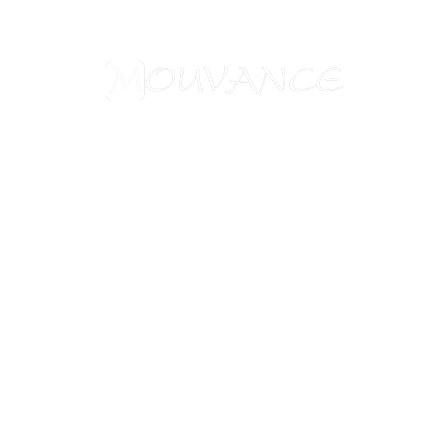
Aide à l'obtention du visa chinois
Assurances
Blog
Charte de confidentialité
Circuits culturels
Conditions de vente
Conseils pratiques
Formalités visas
Mentions légales
Nos formules de voyages
Nos garanties