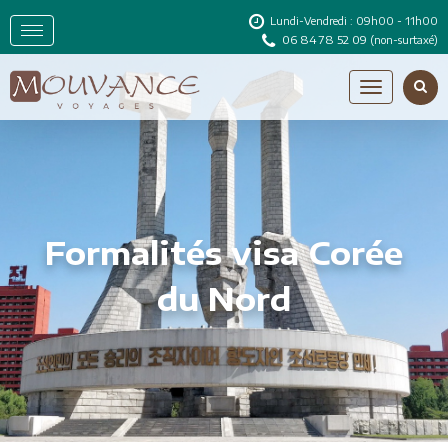
Lundi-Vendredi : 09h00 - 11h00
06 84 78 52 09
(non-surtaxé)
Formalités visa Corée
du Nord