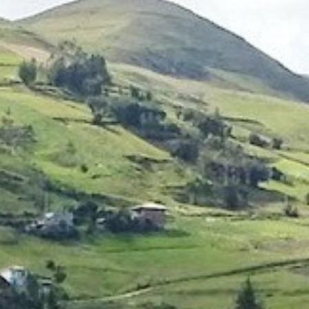
Thaïlande
Norvège
odge
Vietnam
Pays Baltes
Asie Centrale
Portugal et Madère
 du Nord
Royaume Uni
Kirghizistan
du Sud