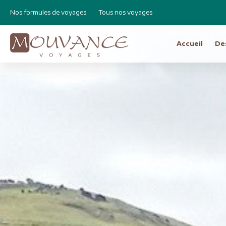
Nos formules de voyages
Tous nos voyages
Accueil
De
Choisissez vot
Afrique
Canad
Etats 
Afrique du Sud
Cap Vert
Amér
Egypte
Argen
Ethiopie
Bolivie
Libye
Brésil
Madagascar
Chili e
Maroc
Equat
Namibie
Pérou
Réunion
Asie
Amérique Centrale
Bhout
Costa Rica
Birman