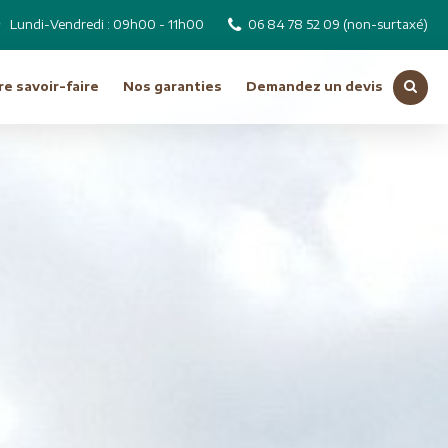
Lundi-Vendredi : 09h00 - 11h00
06 84 78 52 09
(non-surtaxé)
e savoir-faire
Nos garanties
Demandez un devis
Voir toutes nos destinations
Russie
Tchéquie
Moyen Orient
Dubai
Emirats Arabes Unis
ro
Iran
Jordanie
Liban
Oman
Syrie
Turquie
Océanie