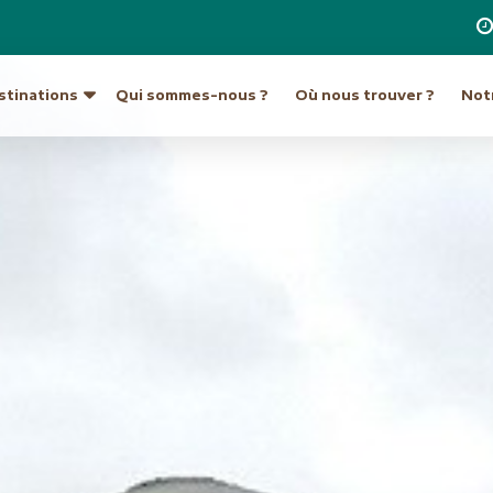
stinations
Qui sommes-nous ?
Où nous trouver ?
Notr
re destination
a
Ouzbékistan
Hong Kong et Macao
Unis
Turkménistan
Inde
Indonésie
ique du Sud
Europe
Japon
tine
Allemagne
Laos
Autriche
Malaisie et Bornéo
Croatie et Monténég
Népal
t île de Pâques
Espagne
Pakistan
eur
France
Philippines
Grèce
Singapour
Hongrie
Sri Lanka
Italie
an
Taiwan
Malte
ie