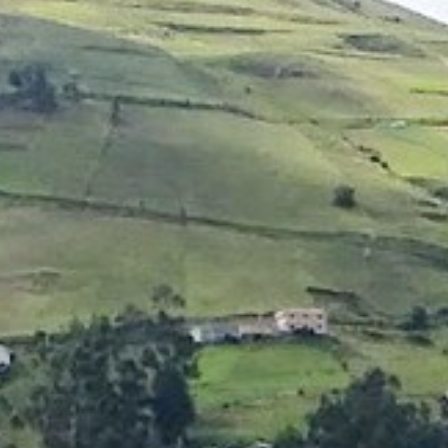
Cuba
Camb
Guatémala et Honduras
Chine
Mexique
Corée
Amérique du Nord
Corée 