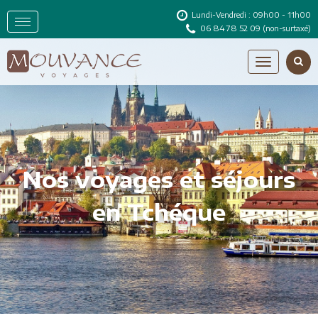
Lundi-Vendredi : 09h00 - 11h00
06 84 78 52 09
(non-surtaxé)
Nos voyages et séjours
en Tchéque