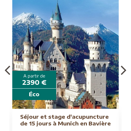
A partir de
2390 €
Éco
G
Séjour et stage d'acupuncture
de 15 jours à Munich en Bavière