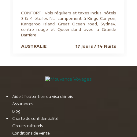
CONFORT : Vols réguliers et taxes inclus, hôtels
3 & 4 étoiles NL, campement à Kings Canyon,
Kangaroo Island, Great Ocean road, Sydney,
centre rouge et Queensland avec la Grande
Barrière
AUSTRALIE
17 Jours / 14 Nuits
Aide à l'obtention du visa chinois
Assurances
Blog
Charte de confidentialité
Circuits culturels
Conditions de vente