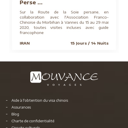
Perse ...
Sur la Route de la Soie persane, en
collaboration avec l'Association Franco-
Chinoise du Morbihan à Vannes du 15 au 29 mai
2020, toutes visites incluses avec guide
francophone
IRAN
15 Jours / 14 Nuits
Aide à l'obtention du visa chinois
Assurances
Blog
Charte de confidentialité
Circuits culturels