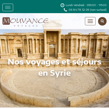
Lundi-Vendredi : 09h00 - 11h00
06 84 78 52 09
(non-surtaxé)
Nos voyages et séjours
en Syrie