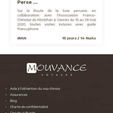
Perse ...
Sur la Route de la Soie persane, en
collaboration avec l'Association Franco-
Chinoise du Morbihan à Vannes du 15 au 29 mai
2020, toutes visites incluses avec guide
francophone
IRAN
15 Jours / 14 Nuits
Aide à l'obtention du visa chinois
Assurances
Blog
Charte de confidentialité
Circuits culturels