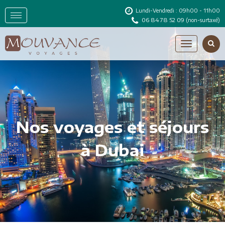
Lundi-Vendredi : 09h00 - 11h00
06 84 78 52 09
(non-surtaxé)
Nos voyages et séjours
à Dubai