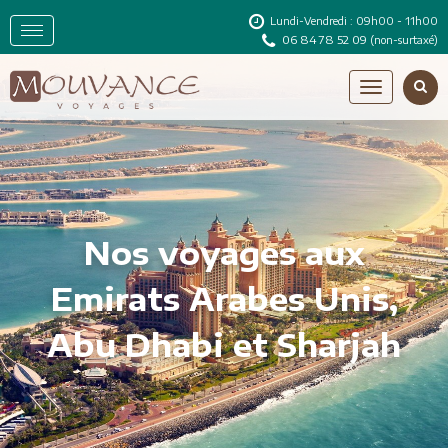
Lundi-Vendredi : 09h00 - 11h00
06 84 78 52 09
(non-surtaxé)
Nos voyages aux
Emirats Arabes Unis,
Abu Dhabi et Sharjah