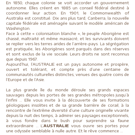
En 1850, chaque colonie se voit accorder un gouvernement
autonome. Elles créent en 1885 un conseil fédéral destiné à
coordonner leur action. En 1901, le Commonwealth of
Australia est constitué. Dix ans plus tard, Canberra, la nouvelle
capitale fédérale est aménagée suivant le modèle américain de
Washington.
Face à cette « colonisation blanche », le peuple Aborigène est
chassé, maltraité et même massacré, et les survivants doivent
se replier vers les terres arides de l’arrière-pays. La ségrégation
est pratiquée, les Aborigènes sont parqués dans des réserves
et sont exclus de la vie sociale. Leurs droits ne sont reconnus
que depuis 1967.
Aujourd’hui, l’AUSTRALIE est un pays autonome et prospère,
ouvert et tolérant, et compte près d’une centaine de
communautés culturelles distinctes, venues des quatre coins de
l’Europe et de l’Asie.
La plus grande île du monde déroule ses grands espaces
sauvages depuis les portes de ses grandes métropoles jusqu’à
l’infini … Elle vous invite à la découverte de ses formations
géologiques insolites et de sa grande barrière de corail, à la
rencontre de l’extrême diversité d’une culture originelle vivante
depuis la nuit des temps, à admirer ses paysages exceptionnels,
à vous fondre dans le bush pour surprendre sa faune
extraordinaire … L’
AUSTRALIE
vous ouvre ses portes pour
une odyssée semblable à nulle autre. Et le rêve commence …