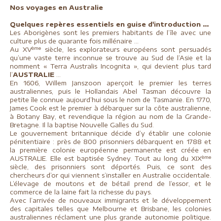
Nos voyages en Australie
Quelques repères essentiels en guise d'introduction ...
Les Aborigènes sont les premiers habitants de l’île avec une
culture plus de quarante fois millénaire …
ème
Au XV
siècle, les explorateurs européens sont persuadés
qu’une vaste terre inconnue se trouve au Sud de l’Asie et la
nomment « Terra Australis Incognita », qui devient plus tard
l’
AUSTRALIE
…
En 1606, Willem Janszoon aperçoit le premier les terres
australiennes, puis le Hollandais Abel Tasman découvre la
petite île connue aujourd’hui sous le nom de Tasmanie. En 1770,
James Cook est le premier à débarquer sur la côte australienne,
à Botany Bay, et revendique la région au nom de la Grande-
Bretagne. Il la baptise Nouvelle Galles du Sud.
Le gouvernement britannique décide d’y établir une colonie
pénitentiaire : près de 800 prisonniers débarquent en 1788 et
la première colonie européenne permanente est créée en
ème
AUSTRALIE. Elle est baptisée Sydney. Tout au long du XIX
siècle, des prisonniers sont déportés. Puis, ce sont des
chercheurs d’or qui viennent s’installer en Australie occidentale.
L’élevage de moutons et de bétail prend de l’essor, et le
commerce de la laine fait la richesse du pays.
Avec l’arrivée de nouveaux immigrants et le développement
des capitales telles que Melbourne et Brisbane, les colonies
australiennes réclament une plus grande autonomie politique.