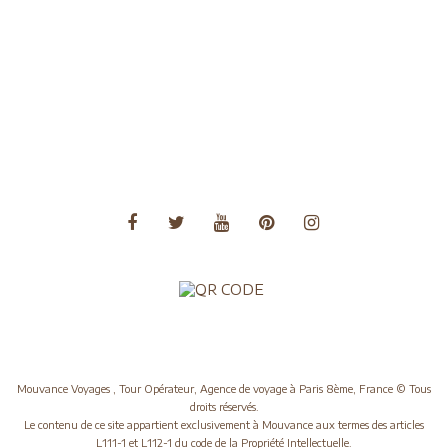
Voyages Amérique du Nord
Voyages Amérique du Sud
Voyages Asie
Voyages Asie Centrale
Voyages Europe
Voyages Moyen Orient
Voyages Océanie
Mouvance Voyages , Tour Opérateur, Agence de voyage à Paris 8ème, France © Tous
droits réservés.
Le contenu de ce site appartient exclusivement à Mouvance aux termes des articles
L111-1 et L112-1 du code de la Propriété Intellectuelle.