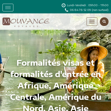
Lundi-Vendredi : 09h00 - 11h00
06 84 78 52 09
(non-surtaxé)
Formalités visas et
formalités d'entrée en
Afrique, Amérique
Centrale, Amérique du
Nord, Asie, Asie