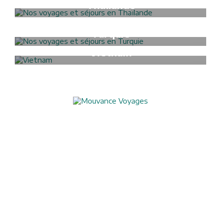
Thaïlande
Formalités Visa
Turkménistan
Formalités Visa
Turquie
Formalités Visa
Vietnam
Aide à l'obtention du visa chinois
Assurances
Blog
Charte de confidentialité
Circuits culturels
Conditions de vente
Conseils pratiques
Formalités visas