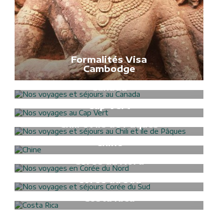
Formalités Visa
Cambodge
Formalités Visa
Canada
Formalités Visa
Cap Vert
Formalités Visa
Chili et île de Pâques
Formalités Visa
Chine
Formalités Visa
Corée du Nord
Formalités Visa
Corée du Sud
Formalités Visa
Costa Rica
Formalités Visa
Croatie et Monténégro