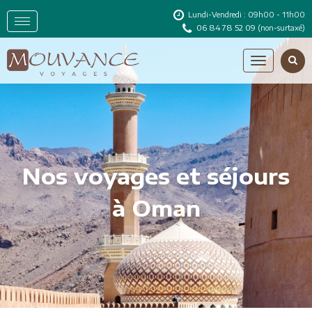
Lundi-Vendredi : 09h00 - 11h00
06 84 78 52 09
(non-surtaxé)
Nos voyages et séjours
à Oman