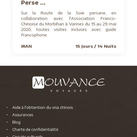
Perse ...
Sur la Route de la Soie persane, en
collaboration avec l'Association Franco-
Chinoise du Morbihan à Vannes du 15 au 29 mai
2020, toutes visites incluses avec guide
francophone
IRAN
15 Jours / 14 Nuits
Aide à l'obtention du visa chinois
Assurances
Blog
Charte de confidentialité
Circuits culturels