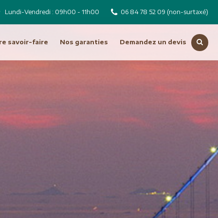
Lundi-Vendredi : 09h00 - 11h00
06 84 78 52 09
(non-surtaxé)
e savoir-faire
Nos garanties
Demandez un devis
Voir toutes nos destinations
Russie
Tchéquie
Moyen Orient
Dubai
Emirats Arabes Unis
ro
Iran
Jordanie
Liban
Oman
Syrie
Turquie
Océanie