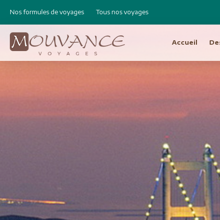
Nos formules de voyages
Tous nos voyages
Accueil
De
Choisissez vot
Afrique
Canad
Etats 
Afrique du Sud
Cap Vert
Amér
Egypte
Argen
Ethiopie
Bolivie
Libye
Brésil
Madagascar
Chili e
Maroc
Equat
Namibie
Pérou
Réunion
Asie
Amérique Centrale
Bhout
Costa Rica
Birman