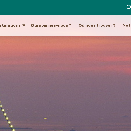
stinations
Qui sommes-nous ?
Où nous trouver ?
Notr
re destination
a
Ouzbékistan
Hong Kong et Macao
Unis
Turkménistan
Inde
Indonésie
ique du Sud
Europe
Japon
tine
Allemagne
Laos
Autriche
Malaisie et Bornéo
Croatie et Monténég
Népal
t île de Pâques
Espagne
Pakistan
eur
France
Philippines
Grèce
Singapour
Hongrie
Sri Lanka
Italie
an
Taiwan
Malte
ie