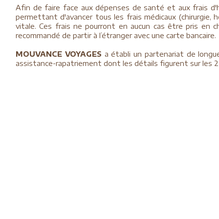
Afin de faire face aux dépenses de santé et aux frais d'ho
permettant d'avancer tous les frais médicaux (chirurgie, ho
vitale. Ces frais ne pourront en aucun cas être pris en
recommandé de partir à l’étranger avec une carte bancaire.
MOUVANCE VOYAGES
a établi un partenariat de long
assistance-rapatriement dont les détails figurent sur les 2 
L’assurance annulation vous est toujours proposée en op
souvent incluse dans les services souscrits par votre banque
Assurance assistance-rapatriement
Assurance annulation