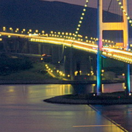
Cuba
Camb
Guatémala et Honduras
Chine
Mexique
Corée
Amérique du Nord
Corée 