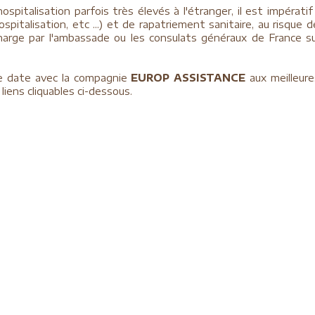
spitalisation parfois très élevés à l'étranger, il est impérat
spitalisation, etc ...) et de rapatriement sanitaire, au risque
 charge par l'ambassade ou les consulats généraux de France s
ue date avec la compagnie
EUROP ASSISTANCE
aux meilleure
liens cliquables ci-dessous.
tion sachant qu’en cas de règlement par carte banque de type 
 (contactez votre conseiller financier pour plus d’informations)