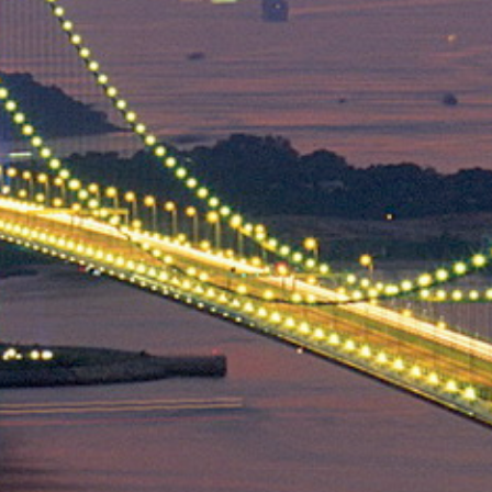
Thaïlande
Norvège
odge
Vietnam
Pays Baltes
Asie Centrale
Portugal et Madère
 du Nord
Royaume Uni
Kirghizistan
du Sud