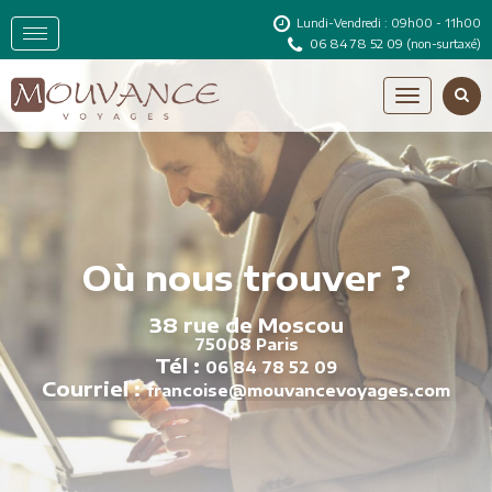
Lundi-Vendredi : 09h00 - 11h00
06 84 78 52 09
(non-surtaxé)
Où nous trouver ?
38 rue de Moscou
75008 Paris
Tél :
06 84 78 52 09
Courriel :
francoise@mouvancevoyages.com