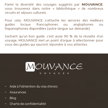
Parmi la diversité des voyages suggérés par
MOUVANCE
,
vous trouverez dans notre « bibliothèque » de nombreux
circuits et séjours culturels.
Pour cela, MOUVANCE s’attache les services des meilleurs
guides locaux francophones ou anglophones ou
hispanophones disponibles (autre langue sur demande).
Sachant qu’un bon guide, c’est aussi 90 % de la réussite d’un
voyage, MOUVANCE met un point d’orgue à sélectionner pour
vous des guides qui sauront répondre à vos attentes.
Aide à l'obtention du visa chinois
Assurances
Blog
Charte de confidentialité